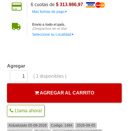
6
cuotas de
$ 313.986,97
Mas formas de pago
Envio a todo el país.
¡Despachos en el día!
Seleccione su Localidad
Agregar
(
1
disponibles )
AGREGAR AL CARRITO
Llama ahora!
Actualizado 05-08-2026
Codigo:
1484
2026-09-05