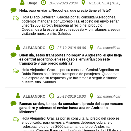
Diego
10-09-2020 20:04
NECOCHEA (7630)
Hola, para enviar a Necochea, que precio tiene el flete?
Hola Diego Defferrari! Gracias por su consulta! A Necochea
podemos mandarle por Expreso Tas, el costo del envío serían
unso $2500 aprox y losabona al recibir el producto.
Quedamos a la espera de su respuesta y lo invitamos a seguir
visitando nuestro sitio. Saludos
ALEJANDRO
27-12-2019 08:06
Sin especificar
Buen día, estos transportes no llegan a Andresito, el que llega
es central argentino, en ese caso si enviarían con este
transporte y que precio saldría?
Hola Alejandro! Gracias por su consulta! Central Argentino en
Bahía Blanca solo tienen transporte de pasajeros. Quedamos
a la espera de su respuesta y lo invitamos a seguir visitando
nuestro sitio. Saludos
ALEJANDRO
25-12-2019 18:03
Sin especificar
Buenas tardes, les queria consultar el precio del cepo mecano
ganadero y ademas si envian hasta aca en Andresito
Misiones?
Hola Alejandro! Gracias por su consulta! El precio del cepo es
el publicado, para envíos a Misiones debemos cobrarle un
redespacho de unos $600 para mandarlo por Andesmar
cargas o Crucero Express, además del impuesto de IIBB de su