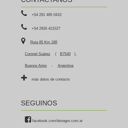
+54 291 485 0410
+54 2926 421527
Ruta 85 Km 188
Coronel Suárez
(
B7540
),
Buenos Aires
-
Argentina
más datos de contacto
SEGUINOS
facebook.com/donagro.com.ar