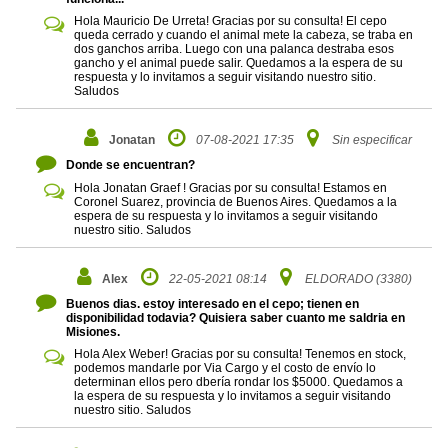
Hola Mauricio De Urreta! Gracias por su consulta! El cepo
queda cerrado y cuando el animal mete la cabeza, se traba en
dos ganchos arriba. Luego con una palanca destraba esos
gancho y el animal puede salir. Quedamos a la espera de su
respuesta y lo invitamos a seguir visitando nuestro sitio.
Saludos
Jonatan
07-08-2021 17:35
Sin especificar
Donde se encuentran?
Hola Jonatan Graef ! Gracias por su consulta! Estamos en
Coronel Suarez, provincia de Buenos Aires. Quedamos a la
espera de su respuesta y lo invitamos a seguir visitando
nuestro sitio. Saludos
Alex
22-05-2021 08:14
ELDORADO (3380)
Buenos dias. estoy interesado en el cepo; tienen en
disponibilidad todavia? Quisiera saber cuanto me saldria en
Misiones.
Hola Alex Weber! Gracias por su consulta! Tenemos en stock,
podemos mandarle por Via Cargo y el costo de envío lo
determinan ellos pero dbería rondar los $5000. Quedamos a
la espera de su respuesta y lo invitamos a seguir visitando
nuestro sitio. Saludos