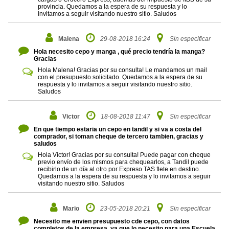
provincia. Quedamos a la espera de su respuesta y lo
invitamos a seguir visitando nuestro sitio. Saludos
Malena
29-08-2018 16:24
Sin especificar
Hola necesito cepo y manga , qué precio tendría la manga?
Gracias
Hola Malena! Gracias por su consulta! Le mandamos un mail
con el presupuesto solicitado. Quedamos a la espera de su
respuesta y lo invitamos a seguir visitando nuestro sitio.
Saludos
Victor
18-08-2018 11:47
Sin especificar
En que tiempo estaria un cepo en tandil y si va a costa del
comprador, si toman cheque de tercero tambien, gracias y
saludos
Hola Victor! Gracias por su consulta! Puede pagar con cheque
previo envío de los mismos para chequearlos, a Tandil puede
recibirlo de un día al otro por Expreso TAS flete en destino.
Quedamos a la espera de su respuesta y lo invitamos a seguir
visitando nuestro sitio. Saludos
Mario
23-05-2018 20:21
Sin especificar
Necesito me envien presupuesto cde cepo, con datos
completos de la empresa, ya que lo necesito para una Escuela