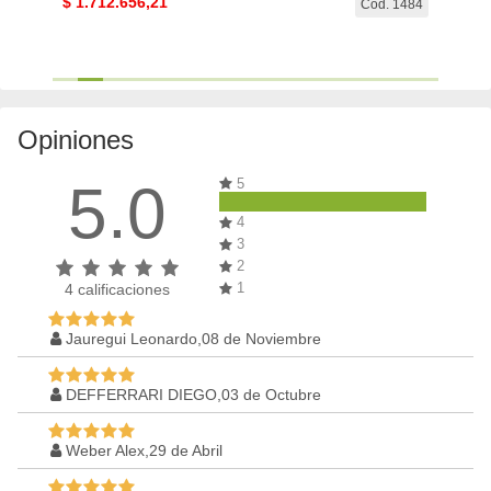
$
1.712.656,21
$
4.5
. 1151
Cod. 1484
Opiniones
5.0
5
4
3
2
1
4
calificaciones
Jauregui Leonardo,08 de Noviembre
DEFFERRARI DIEGO,03 de Octubre
Weber Alex,29 de Abril