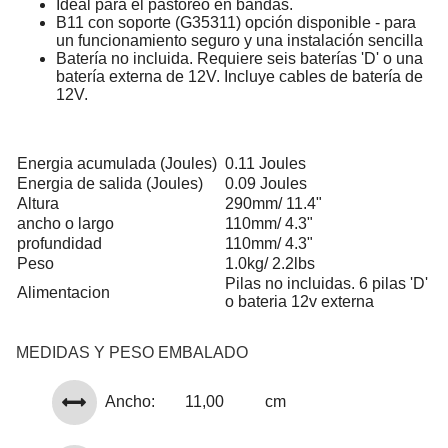
Ideal para el pastoreo en bandas.
B11 con soporte (G35311) opción disponible - para
un funcionamiento seguro y una instalación sencilla
Batería no incluida. Requiere seis baterías 'D' o una
batería externa de 12V. Incluye cables de batería de
12V.
Energia acumulada (Joules)
0.11 Joules
Energia de salida (Joules)
0.09 Joules
Altura
290mm/ 11.4"
ancho o largo
110mm/ 4.3"
profundidad
110mm/ 4.3"
Peso
1.0kg/ 2.2lbs
Pilas no incluidas. 6 pilas 'D'
Alimentacion
o bateria 12v externa
MEDIDAS Y PESO EMBALADO
Ancho:
11,00
cm