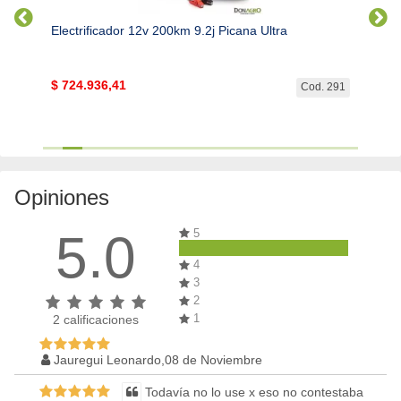
Electrificador 12v 200km 9.2j Picana Ultra
Electr
$
724.936,41
SIN 
. 1286
Cod. 291
Opiniones
5.0
5
4
3
2
1
2
calificaciones
Jauregui Leonardo,08 de Noviembre
Todavía no lo use x eso no contestaba