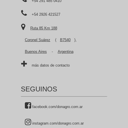
+54 291 485 0410
+54 2926 421527
Ruta 85 Km 188
Coronel Suárez
(
B7540
),
Buenos Aires
-
Argentina
más datos de contacto
SEGUINOS
facebook.com/donagro.com.ar
instagram.com/donagro.com.ar