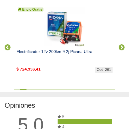
Envio Gratis!
Electrificador 12v 200km 9.2j Picana Ultra
Electr
$
724.936,41
SIN 
. 1286
Cod. 291
Opiniones
5.0
5
4