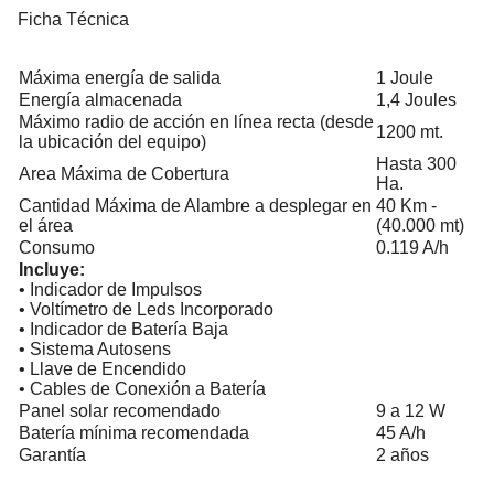
Ficha Técnica
Máxima energía de salida
1 Joule
Energía almacenada
1,4 Joules
Máximo radio de acción en línea recta (desde
1200 mt.
la ubicación del equipo)
Hasta 300
Area Máxima de Cobertura
Ha.
Cantidad Máxima de Alambre a desplegar en
40 Km -
el área
(40.000 mt)
Consumo
0.119 A/h
Incluye:
• Indicador de Impulsos
• Voltímetro de Leds Incorporado
• Indicador de Batería Baja
• Sistema Autosens
• Llave de Encendido
• Cables de Conexión a Batería
Panel solar recomendado
9 a 12 W
Batería mínima recomendada
45 A/h
Garantía
2 años