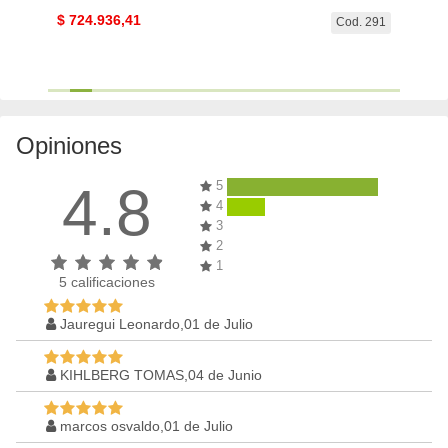
$
724.936,41
SIN 
. 1286
Cod. 291
Opiniones
4.8
5
4
3
2
1
5
calificaciones
Jauregui Leonardo,01 de Julio
KIHLBERG TOMAS,04 de Junio
marcos osvaldo,01 de Julio