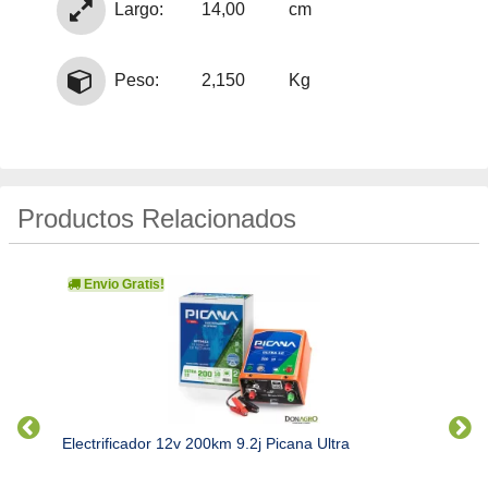
Largo:
14,00
cm
Peso:
2,150
Kg
Productos Relacionados
Envio Gratis!
Electrificador 12v 200km 9.2j Picana Ultra
Electr