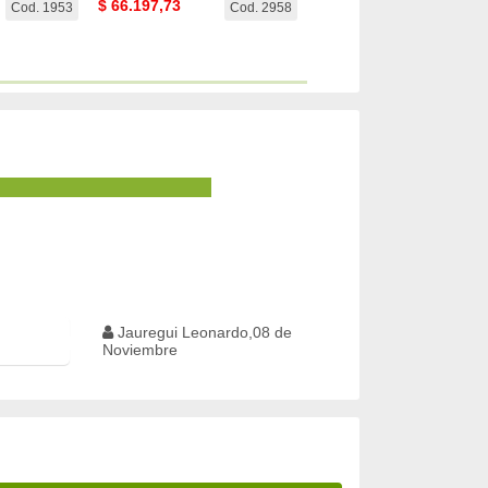
$
66.197,73
$
102.014,87
Cod. 1953
Cod. 2958
Cod. 
Jauregui Leonardo,08 de
Noviembre