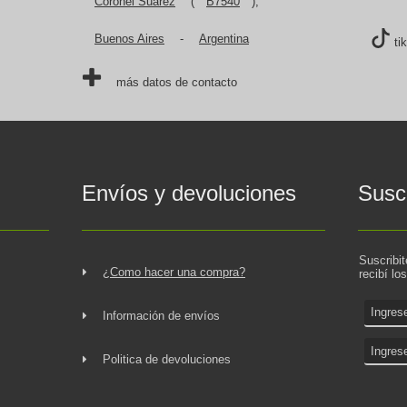
Coronel Suárez
(
B7540
),
Buenos Aires
-
Argentina
ti
más datos de contacto
Envíos y devoluciones
Suscr
Suscribi
¿Como hacer una compra?
recibí lo
Información de envíos
Politica de devoluciones