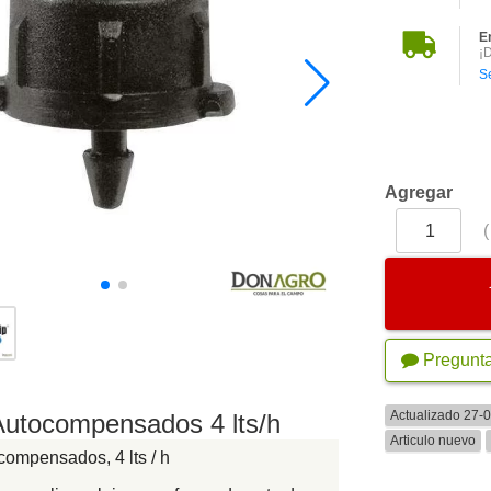
E
¡
S
Agregar
Pregunt
Actualizado 27-
Autocompensados 4 lts/h
Articulo nuevo
compensados, 4 lts / h