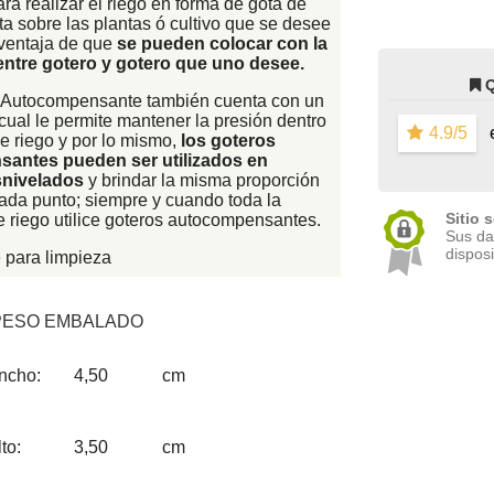
a realizar el riego en forma de gota de
a sobre las plantas ó cultivo que se desee
 ventaja de que
se pueden colocar con la
entre gotero y gotero que uno desee.
 Autocompensante también cuenta con un
cual le permite mantener la presión dentro
4.9/5
e
e riego y por lo mismo,
los goteros
antes pueden ser utilizados en
snivelados
y brindar la misma proporción
cada punto; siempre y cuando toda la
Sitio 
e riego utilice goteros autocompensantes.
Sus da
disposi
para limpieza
PESO EMBALADO
ncho:
4,50
cm
to:
3,50
cm