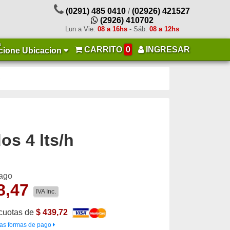
(0291) 485 0410
/
(02926) 421527
(2926) 410702
Lun a Vie:
08 a 16hs
- Sáb:
08 a 12hs
a
CARRITO
0
INGRESAR
cione Ubicacion
s 4 lts/h
pago
8,47
IVA Inc.
cuotas de
$ 439,72
as formas de pago