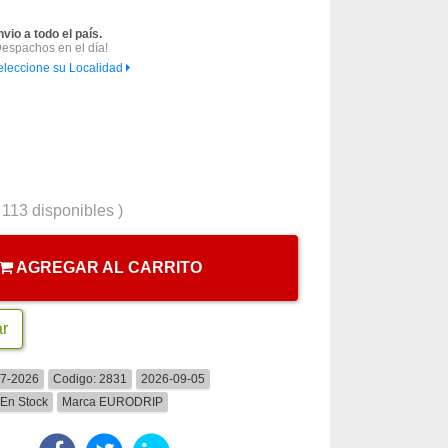
nvio a todo el país.
Despachos en el día!
eleccione su Localidad
(
113
disponibles )
AGREGAR AL CARRITO
ar
07-2026
Codigo:
2831
2026-09-05
En Stock
Marca
EURODRIP