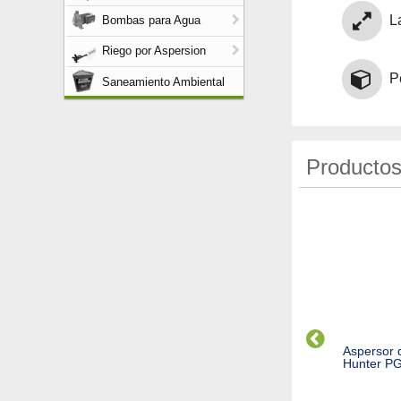
L
Bombas para Agua
Riego por Aspersion
P
Saneamiento Ambiental
Productos
teros Autocompensados
Difusor PSU02 HUNTER
Aspersor 
ts/h
completo
Hunter P