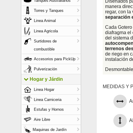
Tanques Australianos
Diseñados par
manera direct
Torres y Tanques
regar, con la
separación 
Linea Animal
Cada Gotero
Linea Agricola
diafragma el 
del sistema d
Surtidores de
autocompens
terrenos de
combustible
de riego en 
Accesorios para PickUp
instalación d
Pulverización
Desmontable 
Hogar y Járdin
MEDIDAS Y 
Linea Hogar
Linea Carniceria
A
Estufas y Hornos
Aire Libre
Al
Maquinas de Jardín