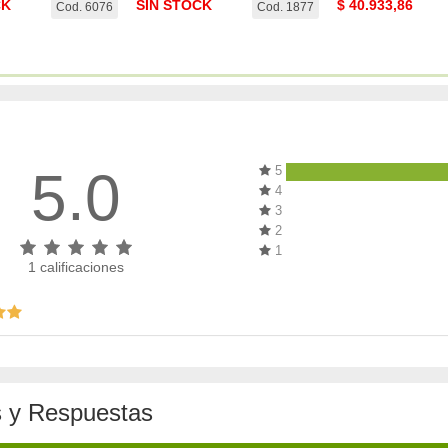
CK
SIN STOCK
$
40.933,86
Cod. 6076
Cod. 1877
5.0
5
4
3
2
1
1
calificaciones
 y Respuestas