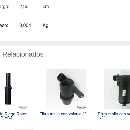
argo:
2,50
cm
eso:
0,004
Kg
 Relacionados
de Riego Rotor
Filtro malla con valvula 1"
Filtro malla con v
GP-ADJ
1/2"