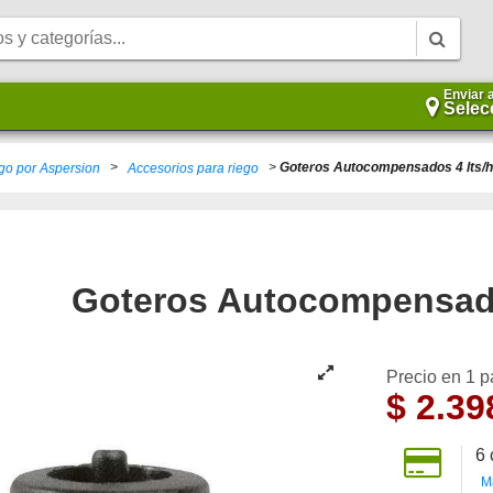
Enviar 
Selec
>
>
Goteros Autocompensados 4 lts/h
go por Aspersion
Accesorios para riego
Goteros Autocompensado
Precio en 1 
$
2.39
6
M