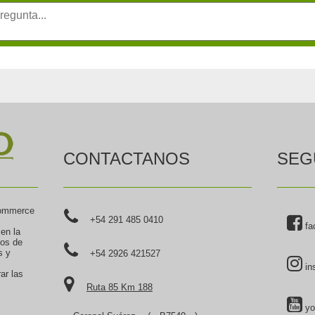
CONTACTANOS
SEG
commerce
+54 291 485 0410
fa
 en la
tos de
s y
+54 2926 421527
in
ar las
Ruta 85 Km 188
yo