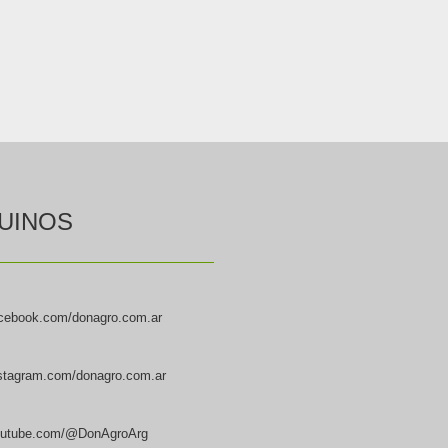
UINOS
cebook.com/donagro.com.ar
stagram.com/donagro.com.ar
utube.com/@DonAgroArg