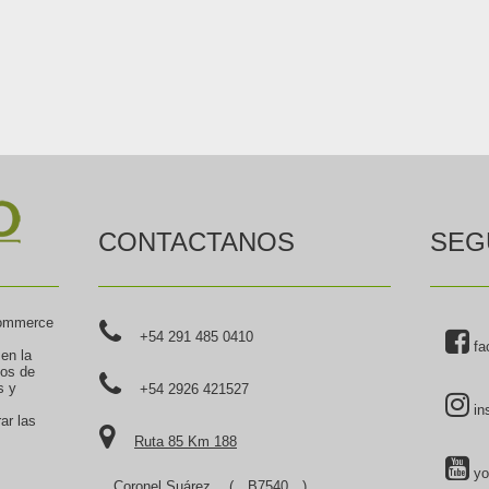
CONTACTANOS
SEG
commerce
+54 291 485 0410
fa
 en la
tos de
s y
+54 2926 421527
in
ar las
Ruta 85 Km 188
yo
Coronel Suárez
(
B7540
),