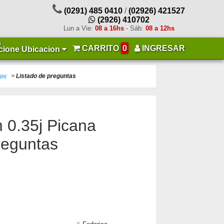
(0291) 485 0410
/
(02926) 421527
(2926) 410702
Lun a Vie:
08 a 16hs
- Sáb:
08 a 12hs
a
CARRITO
0
INGRESAR
cione Ubicacion
>
Listado de preguntas
ini
m 0.35j Picana
preguntas